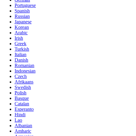
Portuguese
Spanish
Russian
Japanese
Korean
Arabic
Irish
Greek
Turkish
Italian
Danish
Romanian
Indonesian
Czech
Afrikaans
Swedish
Polish
Basque
Catalan
Esperanto
Hindi
Lao
Albanian
Amharic