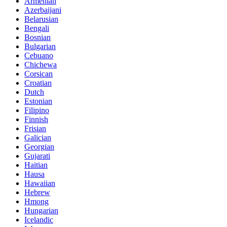
Armenian
Azerbaijani
Belarusian
Bengali
Bosnian
Bulgarian
Cebuano
Chichewa
Corsican
Croatian
Dutch
Estonian
Filipino
Finnish
Frisian
Galician
Georgian
Gujarati
Haitian
Hausa
Hawaiian
Hebrew
Hmong
Hungarian
Icelandic